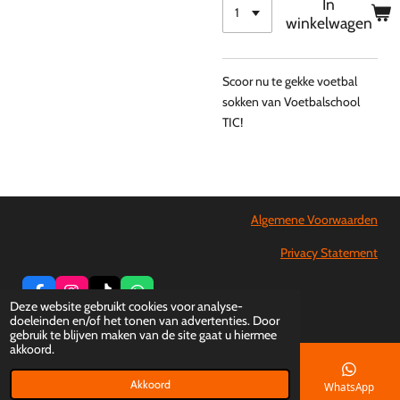
In
winkelwagen
Scoor nu te gekke voetbal
sokken van Voetbalschool
TIC!
Algemene Voorwaarden
Privacy Statement
F
I
T
W
Deze website gebruikt cookies voor analyse-
a
n
i
h
© 2016 - 2026 Voetbalschool TIC
doeleinden en/of het tonen van advertenties. Door
c
s
k
a
gebruik te blijven maken van de site gaat u hiermee
e
t
T
t
akkoord.
b
a
o
s
o
g
k
A
o
r
p
Akkoord
E-mailadres
Telefoonnummer
Facebook
WhatsApp
k
a
p