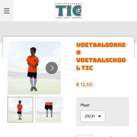
Ga
direct
naar
de
hoofdinhoud
Voetbalsokke
n
Voetbalschoo
l TIC
€ 12,50
Maat