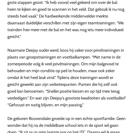
grote stappen gezet. “Ik heb vooral veel geleerd om over de bal
heen te kijken en goed te scannen in het veld. Dat gebruik ik nu nog
steeds heel vaak.” De hardwerkende middenvelder merkte
daarnaast duidelijke verschillen met zijn eigen teamtrainingen. “We
trainden hier meer met de bal en het was nog iets meer individueel
gericht.”
Naarmate Deejay ouder werd, koos hij vaker voor privétrainingen in
plaats van groepstrainingen en voetbalkampen. “Met name in de
zomerperiode volg ik veel privétrainingen. Om mijn balgevoel te
behouden en mijn conditie op peil te houden, maar ook zeker
omdat ik het heel leuk vind.” Tijdens deze trainingen wordt er
gericht gewerkt aan zijn verbeterpunten. Punten die hij zelf ook
goed kan benoemen. “Sneller positie kiezen en op tijd mee terug
verdedigen.” En wat zijn Deejay’s grootste kwaliteiten als voetballer?
“Gefocust en rustig blijven, en mijn passing.”
De geboren Roosendaler groeide op in een echte sportfamilie. Geen
wonder dat hij na de middelbare school iets in de sport wil gaan
doen. “Ik zit nu in mijn laatste jaar op het JTC. Daarna wil ik graag