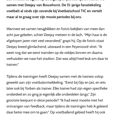
samen met Deejay van Bouwhorst. De 15-jarige fanatiekeling
voetbalt al sinds zijn zevende bij Voetbalschool TIC en vertelt
maar al te graag over zijn mooie periodes bij ons.
Wanneer we samen terugblikken en foto’s bekijken van meer dan
acht jaar geleden, schiet Deejay meteen in de lach. “Mijn haar is de
afgelopen jaren niet veel veranderd,” grapt hij. Op de foto’s staat
Deejay breed glimlachend, uiteraard in een Feyenoord-shirt. “Ik
weet nog dat we eerst trainden op de veldjes binnen en daarna
verhuisden we naar het stadion. Dat was altijd heel leuk om daar te
trainen.”
Tijdens de trainingen heeft Deejay samen met de trainers volop
gewerkt aan zijn voetbalontwikkeling. “Eerst bij Gijs en Jari, en iets
later ook bij Yorben als trainer. Elke trainer had zijn eigen specifieke
onderdeel en zo ging je eigenlijk alle onderdelen langs.” Zijn
grootste leerpunt in deze periode? “Ik had eerst moeite met het
ontvangen van feedback, maar tijdens de trainingen heb ik geleerd
daar beter mee om te gaan.” Op voetballend gebied heeft hij ook