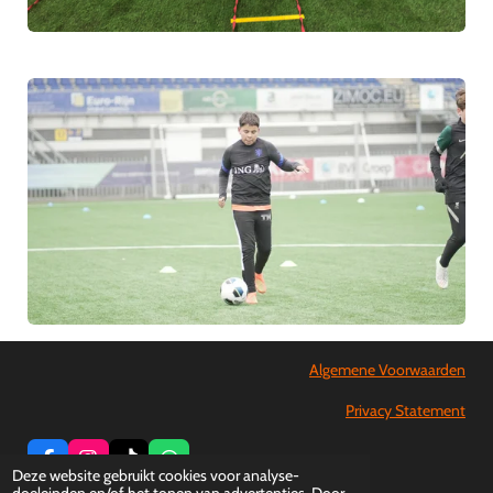
Algemene Voorwaarden
Privacy Statement
F
I
T
W
Deze website gebruikt cookies voor analyse-
a
n
i
h
© 2016 - 2026 Voetbalschool TIC
doeleinden en/of het tonen van advertenties. Door