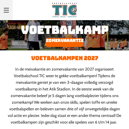
Ga
direct
naar
voetbalkamp
de
hoofdinhoud
zomervakantie
Voetbalkampen 2027
In de meivakantie en zomervakantie van 2027 organiseert
Voetbalschool TIC weer te gekke voetbalkampen! Tijdens de
meivakantie geniet je van een 3-daagse volledig verzorgd
voetbalkamp in het Atik Stadion. In de eerste week van de
zomervakantie beleef je 5 dagen lang voetbalplezier tijdens ons
zomerkamp! We werken aan onze skills, spelen toffe en unieke
voetbalspellen en beleven samen drie of vijf onvergetelijke dagen
vol actie en plezier. Ieder dag staat er een ander thema centraal! De
voetbalkampen zijn geschikt voor alle spelers van 6 t/m 14 jaar.