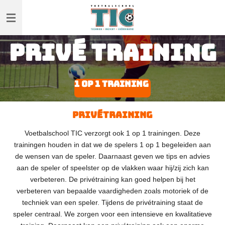
Ga
direct
naar
Privé training
de
hoofdinhoud
1 op 1 training
Privétraining
Voetbalschool TIC verzorgt ook 1 op 1 trainingen. Deze
trainingen houden in dat we de spelers 1 op 1 begeleiden aan
de wensen van de speler. Daarnaast geven we tips en advies
aan de speler of speelster op de vlakken waar hij/zij zich kan
verbeteren. De privétraining kan goed helpen bij het
verbeteren van bepaalde vaardigheden zoals motoriek of de
techniek van een speler.
Tijdens de privétraining staat de
speler centraal. We zorgen voor een intensieve en kwalitatieve