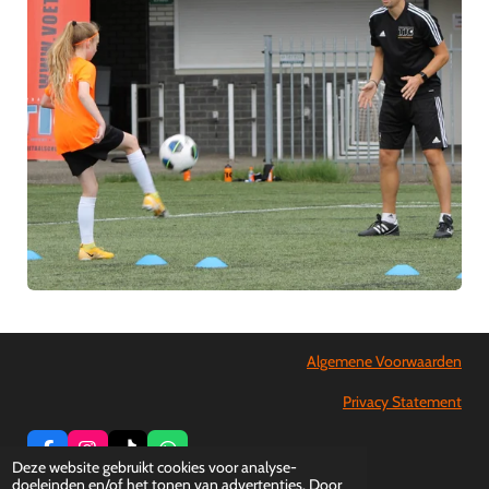
Algemene Voorwaarden
Privacy Statement
F
I
T
W
Deze website gebruikt cookies voor analyse-
a
n
i
h
© 2016 - 2026 Voetbalschool TIC
doeleinden en/of het tonen van advertenties. Door