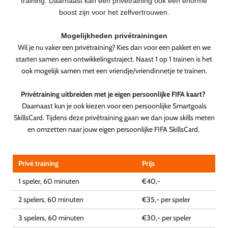
training.
Daarnaast kan een privétraining ook een enorme
boost zijn voor het zelfvertrouwen.
Mogelijkheden privétrainingen
Wil je nu vaker een privétraining? Kies dan voor een pakket en we
starten samen een ontwikkelingstraject.
Naast 1 op 1 trainen is het
ook mogelijk samen met een vriendje/vriendinnetje te trainen.
Privétraining
uitbreiden
met je eigen persoonlijke FIFA kaart?
Daarnaast kun je ook kiezen voor een persoonlijke Smartgoals
SkillsCard. Tijdens deze privétraining gaan we dan jouw skills meten
en omzetten naar jouw eigen persoonlijke FIFA SkillsCard.
Privé training
Prijs
1 speler, 60 minuten
€40,-
2 spelers, 60 minuten
€35,- per speler
3 spelers, 60 minuten
€30,- per speler